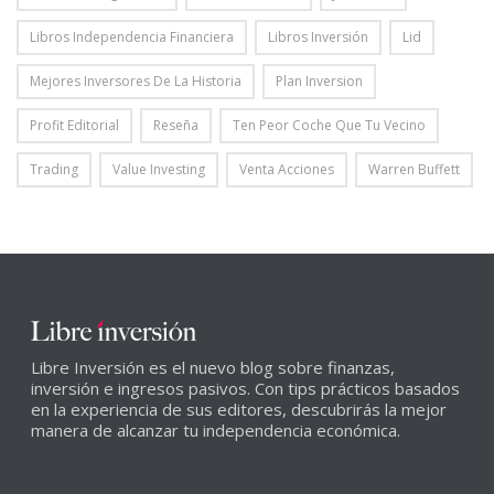
Libros Independencia Financiera
Libros Inversión
Lid
Mejores Inversores De La Historia
Plan Inversion
Profit Editorial
Reseña
Ten Peor Coche Que Tu Vecino
Trading
Value Investing
Venta Acciones
Warren Buffett
Libre Inversión es el nuevo blog sobre finanzas,
inversión e ingresos pasivos. Con tips prácticos basados
en la experiencia de sus editores, descubrirás la mejor
manera de alcanzar tu independencia económica.