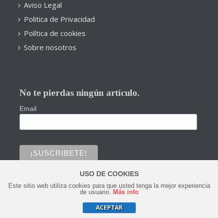
Aviso Legal
Politica de Privacidad
Política de cookies
Sobre nosotros
No te pierdas ningún artículo.
Email
USO DE COOKIES
Este sitio web utiliza cookies para que usted tenga la mejor experiencia
0
de usuario.
Más info
ACEPTAR