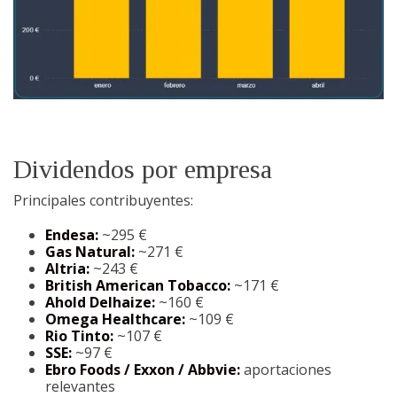
Dividendos por empresa
Principales contribuyentes:
Endesa:
~295 €
Gas Natural:
~271 €
Altria:
~243 €
British American Tobacco:
~171 €
Ahold Delhaize:
~160 €
Omega Healthcare:
~109 €
Rio Tinto:
~107 €
SSE:
~97 €
Ebro Foods / Exxon / Abbvie:
aportaciones
relevantes