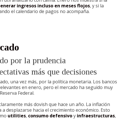
 útil analizarlo con calma. Enero nos muestra si la
enerar ingresos incluso en meses flojos
, y si la
uando el calendario de pagos no acompaña.
rcado
do por la prudencia
pectativas más que decisiones
do, una vez más, por la política monetaria. Los bancos
relevantes en enero, pero el mercado ha seguido muy
 Reserva Federal.
laramente más dovish que hace un año. La inflación
a a desplazarse hacia el crecimiento económico. Esto
como
utilities
,
consumo defensivo
y
infraestructuras
,