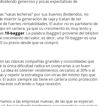
, dividendo generoso y pocas expectativas de
as “vacas lecheras” por sus buenos dividendos, no
invertir la generación de caja y tratan de ser
e de fuertes rentabilidades. El autor no es partidario de
ipo en cartera, ya que su crecimiento es muy lento y
das
10-bagger
. La palabra (bagger) proviene del béisbol
 al crecimiento del valor, es decir, una 10-bagger es una
10 su precio desde que se compró.
en las clásicas compañías grandes y consolidadas que
 la única dificultad radica en comprarlas a un buen
). La idea es obtener rendimientos cercanos al 30% o al
s y repetir la estrategia con otras del mismo tipo que
. El autor siempre las tiene en cartera como protección
ía este sufriendo o haya recesión.
uiríamos a las empresas nuevas, de las que se esperan
ual. Aquí es donde tendremos que encontrar a nuestras