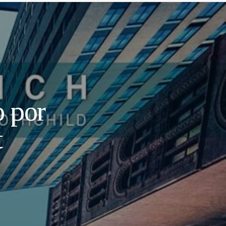
o por
t