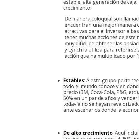
estable, alta generación de caja
crecimiento.
De manera coloquial son llamad
encuentran una mejor manera de 
atractivas para el inversor a bas
tener muchas acciones de este t
muy difícil de obtener las ansia
y Lynch la utiliza para referirse
acción que ha multiplicado por 
Estables
: A este grupo pertenec
todo el mundo conoce y en donde
precio (3M, Coca-Cola, P&G, etc.
50% en un par de años y venderla
todavía no se hayan revalorizado
ante escenarios donde la econom
De alto crecimiento
: Aquí incl
crecimientos cercanos al 25% an