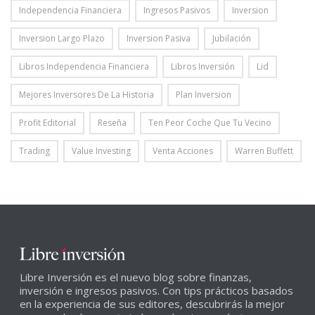
Independencia Financiera
Ingresos Pasivos
Inversion
Inversion Largo Plazo
Inversion Pasiva
Jubilación
Libros Independencia Financiera
Libros Inversión
Lid
Mejores Inversores De La Historia
Plan Inversion
Profit Editorial
Reseña
Ten Peor Coche Que Tu Vecino
Trading
Value Investing
Venta Acciones
Warren Buffett
Libre Inversión es el nuevo blog sobre finanzas,
inversión e ingresos pasivos. Con tips prácticos basados
en la experiencia de sus editores, descubrirás la mejor