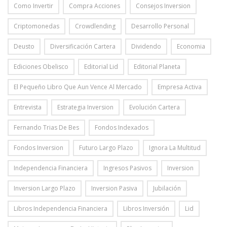
Como Invertir
Compra Acciones
Consejos Inversion
Criptomonedas
Crowdlending
Desarrollo Personal
Deusto
Diversificación Cartera
Dividendo
Economia
Ediciones Obelisco
Editorial Lid
Editorial Planeta
El Pequeño Libro Que Aun Vence Al Mercado
Empresa Activa
Entrevista
Estrategia Inversion
Evolución Cartera
Fernando Trias De Bes
Fondos Indexados
Fondos Inversion
Futuro Largo Plazo
Ignora La Multitud
Independencia Financiera
Ingresos Pasivos
Inversion
Inversion Largo Plazo
Inversion Pasiva
Jubilación
Libros Independencia Financiera
Libros Inversión
Lid