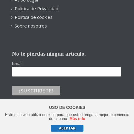
Politica de Privacidad
Política de cookies
Sobre nosotros
No te pierdas ningún artículo.
Email
USO DE COOKIES
Este sitio web utiliza cookies para que usted tenga la mejor experiencia
0
de usuario.
Más info
ACEPTAR
Copyright © 2020 Todos los derechos reservados.