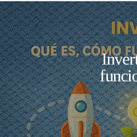
Inver
funci