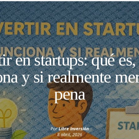
tir en startups: qué es
ona y si realmente mer
pena
Por
Libre Inversión
8 abril, 2026