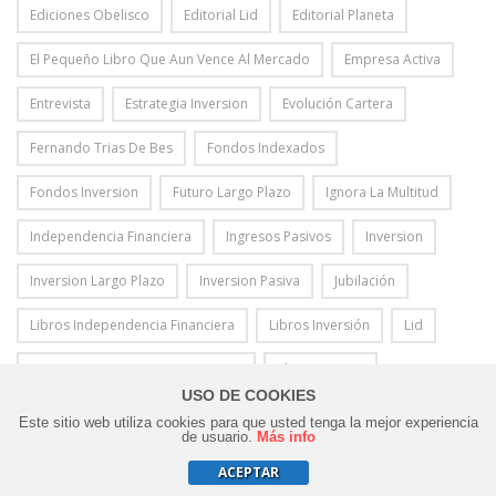
Ediciones Obelisco
Editorial Lid
Editorial Planeta
El Pequeño Libro Que Aun Vence Al Mercado
Empresa Activa
Entrevista
Estrategia Inversion
Evolución Cartera
Fernando Trias De Bes
Fondos Indexados
Fondos Inversion
Futuro Largo Plazo
Ignora La Multitud
Independencia Financiera
Ingresos Pasivos
Inversion
Inversion Largo Plazo
Inversion Pasiva
Jubilación
Libros Independencia Financiera
Libros Inversión
Lid
Mejores Inversores De La Historia
Plan Inversion
USO DE COOKIES
Profit Editorial
Reseña
Ten Peor Coche Que Tu Vecino
Este sitio web utiliza cookies para que usted tenga la mejor experiencia
0
de usuario.
Más info
Trading
Value Investing
Venta Acciones
Warren Buffett
ACEPTAR