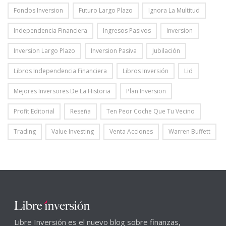
Fondos Inversion
Futuro Largo Plazo
Ignora La Multitud
Independencia Financiera
Ingresos Pasivos
Inversion
Inversion Largo Plazo
Inversion Pasiva
Jubilación
Libros Independencia Financiera
Libros Inversión
Lid
Mejores Inversores De La Historia
Plan Inversion
Profit Editorial
Reseña
Ten Peor Coche Que Tu Vecino
Trading
Value Investing
Venta Acciones
Warren Buffett
Libre Inversión es el nuevo blog sobre finanzas,