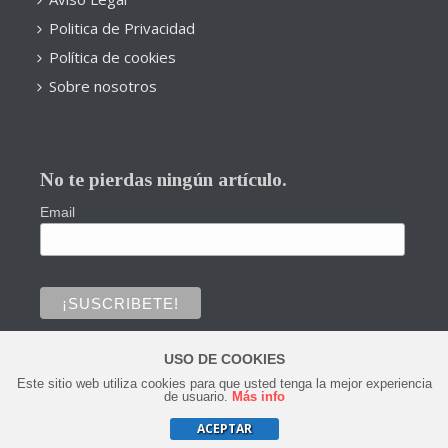
Politica de Privacidad
Política de cookies
Sobre nosotros
No te pierdas ningún artículo.
Email
USO DE COOKIES
Este sitio web utiliza cookies para que usted tenga la mejor experiencia
0
de usuario.
Más info
ACEPTAR
Copyright © 2020 Todos los derechos reservados.