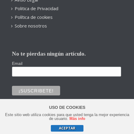
Politica de Privacidad
Política de cookies
Sobre nosotros
No te pierdas ningún artículo.
Email
USO DE COOKIES
Este sitio web utiliza cookies para que usted tenga la mejor experiencia
0
de usuario.
Más info
ACEPTAR
Copyright © 2020 Todos los derechos reservados.