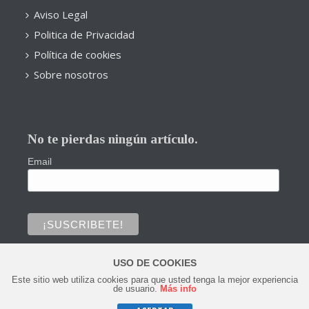
Aviso Legal
Politica de Privacidad
Política de cookies
Sobre nosotros
No te pierdas ningún artículo.
Email
USO DE COOKIES
Este sitio web utiliza cookies para que usted tenga la mejor experiencia
0
de usuario.
Más info