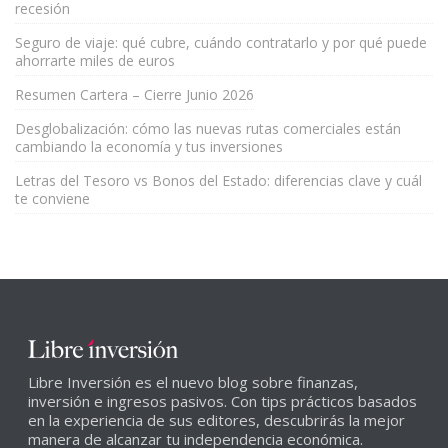
recesión
Seguro de viaje: qué cubre, cuándo contratarlo y por qué puede
ahorrarte miles de euros
Resumen Cartera – Cierre Junio 2026
Desglobalización: cómo las nuevas rutas comerciales están
cambiando la economía y tus inversiones
Letras del Tesoro vs Bonos del Estado: diferencias clave y cuál
te conviene
Libre Inversión es el nuevo blog sobre finanzas,
inversión e ingresos pasivos. Con tips prácticos basados
en la experiencia de sus editores, descubrirás la mejor
manera de alcanzar tu independencia económica.