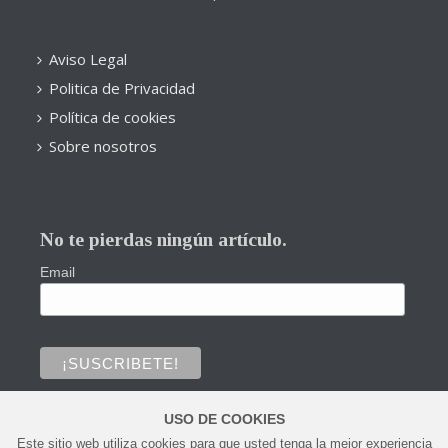
Aviso Legal
Politica de Privacidad
Política de cookies
Sobre nosotros
No te pierdas ningún artículo.
Email
USO DE COOKIES
Este sitio web utiliza cookies para que usted tenga la mejor experiencia
0