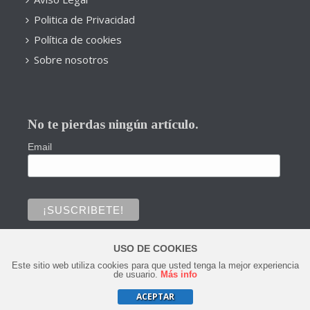
Politica de Privacidad
Política de cookies
Sobre nosotros
No te pierdas ningún artículo.
Email
USO DE COOKIES
Este sitio web utiliza cookies para que usted tenga la mejor experiencia
0
de usuario.
Más info
ACEPTAR
Copyright © 2020 Todos los derechos reservados.