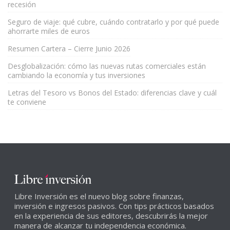
recesión
Seguro de viaje: qué cubre, cuándo contratarlo y por qué puede
ahorrarte miles de euros
Resumen Cartera – Cierre Junio 2026
Desglobalización: cómo las nuevas rutas comerciales están
cambiando la economía y tus inversiones
Letras del Tesoro vs Bonos del Estado: diferencias clave y cuál
te conviene
Libre Inversión es el nuevo blog sobre finanzas,
inversión e ingresos pasivos. Con tips prácticos basados
en la experiencia de sus editores, descubrirás la mejor
manera de alcanzar tu independencia económica.