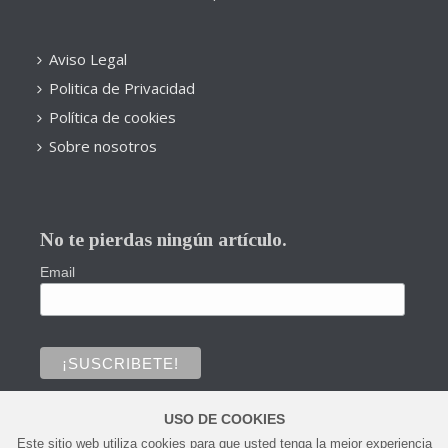
Aviso Legal
Politica de Privacidad
Política de cookies
Sobre nosotros
No te pierdas ningún artículo.
Email
USO DE COOKIES
Este sitio web utiliza cookies para que usted tenga la mejor experiencia
0