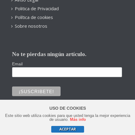
Politica de Privacidad
Política de cookies
Sobre nosotros
No te pierdas ningún artículo.
Email
USO DE COOKIES
Este sitio web utiliza cookies para que usted tenga la mejor experiencia
0
de usuario.
Más info
ACEPTAR
Copyright © 2020 Todos los derechos reservados.