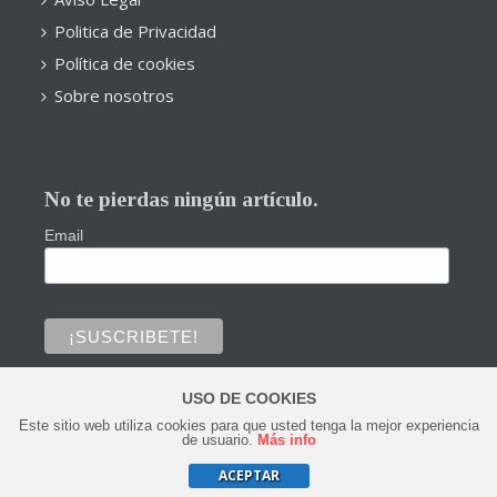
Politica de Privacidad
Política de cookies
Sobre nosotros
No te pierdas ningún artículo.
Email
USO DE COOKIES
Este sitio web utiliza cookies para que usted tenga la mejor experiencia
0
de usuario.
Más info
ACEPTAR
Copyright © 2020 Todos los derechos reservados.