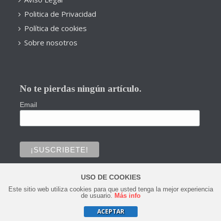
Politica de Privacidad
Política de cookies
Sobre nosotros
No te pierdas ningún artículo.
Email
USO DE COOKIES
Este sitio web utiliza cookies para que usted tenga la mejor experiencia
0
de usuario.
Más info
ACEPTAR
Copyright © 2020 Todos los derechos reservados.