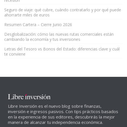
recesión
Seguro de viaje: qué cubre, cuándo contratarlo y por qué puede
ahorrarte miles de euros
Resumen Cartera – Cierre Junio 2026
Desglobalización: cómo las nuevas rutas comerciales están
cambiando la economía y tus inversiones
Letras del Tesoro vs Bonos del Estado: diferencias clave y cuál
te conviene
Libre Inversión es el nuevo blog sobre finanzas,
inversión e ingresos pasivos. Con tips prácticos basados
en la experiencia de sus editores, descubrirás la mejor
manera de alcanzar tu independencia económica.