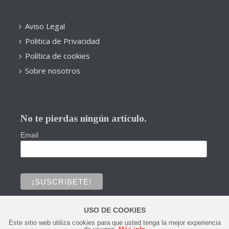
Aviso Legal
Politica de Privacidad
Política de cookies
Sobre nosotros
No te pierdas ningún artículo.
Email
USO DE COOKIES
Este sitio web utiliza cookies para que usted tenga la mejor experiencia
0