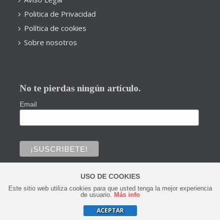
Politica de Privacidad
Política de cookies
Sobre nosotros
No te pierdas ningún artículo.
Email
USO DE COOKIES
Este sitio web utiliza cookies para que usted tenga la mejor experiencia
0
de usuario.
Más info
ACEPTAR
Copyright © 2020 Todos los derechos reservados.