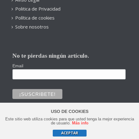
Politica de Privacidad
Política de cookies
Sobre nosotros
No te pierdas ningún artículo.
Email
USO DE COOKIES
Este sitio web utiliza cookies para que usted tenga la mejor experiencia
0
de usuario.
Más info
ACEPTAR
Copyright © 2020 Todos los derechos reservados.