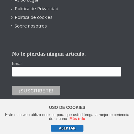
Politica de Privacidad
Política de cookies
Sobre nosotros
No te pierdas ningún artículo.
Email
USO DE COOKIES
Este sitio web utiliza cookies para que usted tenga la mejor experiencia
0
de usuario.
Más info
ACEPTAR
Copyright © 2020 Todos los derechos reservados.