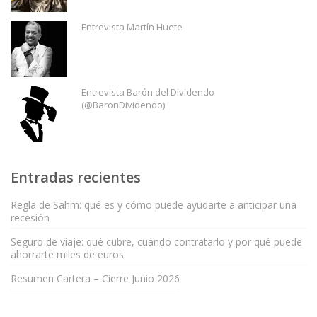
Entrevista Martín Huete
Entrevista Barón del Dividendo
(@BaronDividendo)
Entradas recientes
Regla de Sahm: qué es y cómo puede ayudarte a anticipar una
recesión
Seguro de viaje: qué cubre, cuándo contratarlo y por qué puede
ahorrarte miles de euros
Resumen Cartera – Cierre Junio 2026