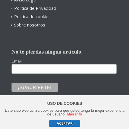
Politica de Privacidad
Política de cookies
Sobre nosotros
No te pierdas ningún artículo.
Email
USO DE COOKIES
Este sitio web utiliza cookies para que usted tenga la mejor experiencia
0
de usuario.
Más info
ACEPTAR
Copyright © 2020 Todos los derechos reservados.