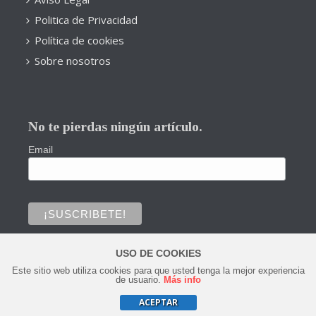
Politica de Privacidad
Política de cookies
Sobre nosotros
No te pierdas ningún artículo.
Email
USO DE COOKIES
Este sitio web utiliza cookies para que usted tenga la mejor experiencia
0
de usuario.
Más info
ACEPTAR
Copyright © 2020 Todos los derechos reservados.