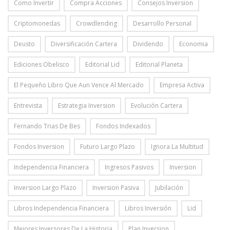
Como Invertir
Compra Acciones
Consejos Inversion
Criptomonedas
Crowdlending
Desarrollo Personal
Deusto
Diversificación Cartera
Dividendo
Economia
Ediciones Obelisco
Editorial Lid
Editorial Planeta
El Pequeño Libro Que Aun Vence Al Mercado
Empresa Activa
Entrevista
Estrategia Inversion
Evolución Cartera
Fernando Trias De Bes
Fondos Indexados
Fondos Inversion
Futuro Largo Plazo
Ignora La Multitud
Independencia Financiera
Ingresos Pasivos
Inversion
Inversion Largo Plazo
Inversion Pasiva
Jubilación
Libros Independencia Financiera
Libros Inversión
Lid
Mejores Inversores De La Historia
Plan Inversion