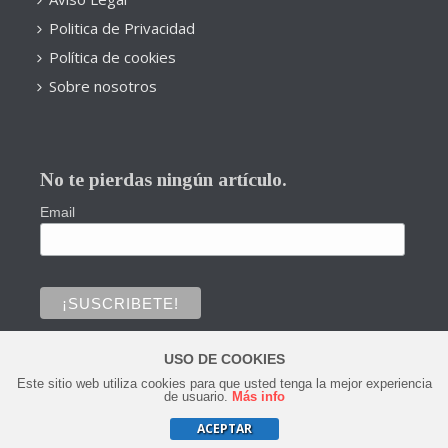
Politica de Privacidad
Política de cookies
Sobre nosotros
No te pierdas ningún artículo.
Email
USO DE COOKIES
Este sitio web utiliza cookies para que usted tenga la mejor experiencia
0
de usuario.
Más info
ACEPTAR
Copyright © 2020 Todos los derechos reservados.