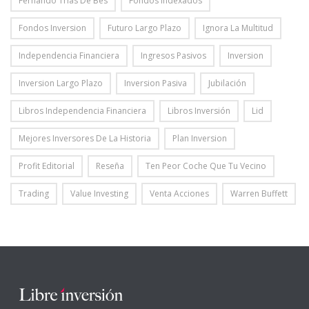
Fernando Trias De Bes
Fondos Indexados
Fondos Inversion
Futuro Largo Plazo
Ignora La Multitud
Independencia Financiera
Ingresos Pasivos
Inversion
Inversion Largo Plazo
Inversion Pasiva
Jubilación
Libros Independencia Financiera
Libros Inversión
Lid
Mejores Inversores De La Historia
Plan Inversion
Profit Editorial
Reseña
Ten Peor Coche Que Tu Vecino
Trading
Value Investing
Venta Acciones
Warren Buffett