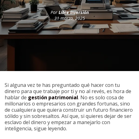
Por
Libre Inversión
31 marzo, 2025
Si alguna vez te has preguntado qué hacer con tu
dinero para que trabaje por ti y no al revés, es hora de
hablar de
gestión patrimonial
. No es solo cosa de
millonarios o empresarios con grandes fortunas, sino
de cualquiera que quiera construir un futuro financiero
sólido y sin sobresaltos. Así que, si quieres dejar de ser
esclavo del dinero y empezar a manejarlo con
inteligencia, sigue leyendo.