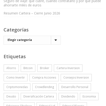
Seguro de viaje: qué cubre, cuándo contratarlo y por qué puede
ahorrarte miles de euros
Resumen Cartera – Cierre Junio 2026
Categorías
Etiquetas
Ahorro
Bitcoin
Broker
Cartera Inversion
Como Invertir
Compra Acciones
Consejos Inversion
Criptomonedas
Crowdlending
Desarrollo Personal
Deusto
Diversificación Cartera
Dividendo
Economia
Ediciones Obelisco
Editorial Lid
Editorial Planeta