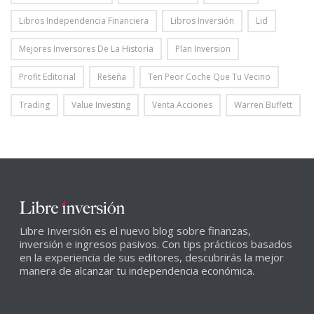
Libros Independencia Financiera
Libros Inversión
Lid
Mejores Inversores De La Historia
Plan Inversion
Profit Editorial
Reseña
Ten Peor Coche Que Tu Vecino
Trading
Value Investing
Venta Acciones
Warren Buffett
Libre Inversión es el nuevo blog sobre finanzas,
inversión e ingresos pasivos. Con tips prácticos basados
en la experiencia de sus editores, descubrirás la mejor
manera de alcanzar tu independencia económica.