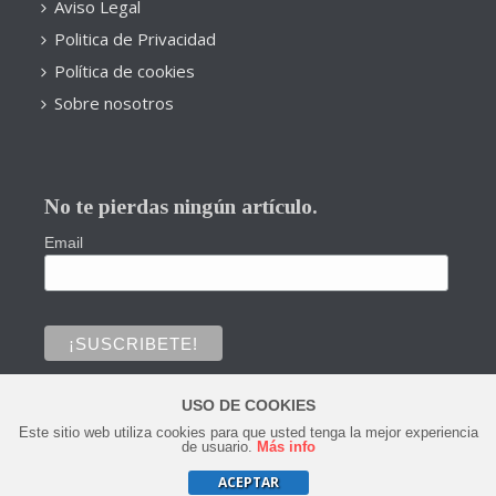
Aviso Legal
Politica de Privacidad
Política de cookies
Sobre nosotros
No te pierdas ningún artículo.
Email
USO DE COOKIES
Este sitio web utiliza cookies para que usted tenga la mejor experiencia
0
de usuario.
Más info
ACEPTAR
Copyright © 2020 Todos los derechos reservados.